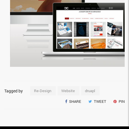
Re-Design
Website
druapl
Tagged by
SHARE
TWEET
PIN