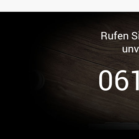
Rufen Si
unv
06