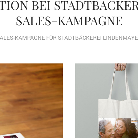
ION BEI STADTBÄCKE
SALES-KAMPAGNE
ALES-KAMPAGNE FÜR STADTBÄCKEREI LINDENMAY