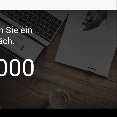
n Sie ein
äch.
000