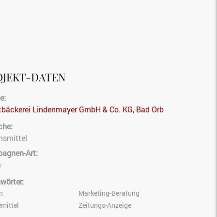
OJEKT-DATEN
e:
tbäckerei Lindenmayer GmbH & Co. KG, Bad Orb
che:
nsmittel
agnen-Art:
s
hwörter:
n
Marketing-Beratung
mittel
Zeitungs-Anzeige